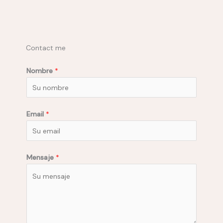
Contact me
Nombre
*
E
Email
*
m
a
i
Mensaje
*
l
*