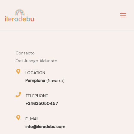
Skip
to
content
Contacto
Esti Juango Aldunate
LOCATION
Pamplona
(Navarra)
TELEPHONE
+34635050457
E-MAIL
info@ileradebu.com