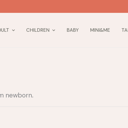
DULT
CHILDREN
BABY
MINI&ME
TA
om newborn.