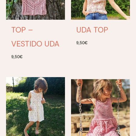
TOP –
UDA TOP
VESTIDO UDA
9,50
€
9,50
€