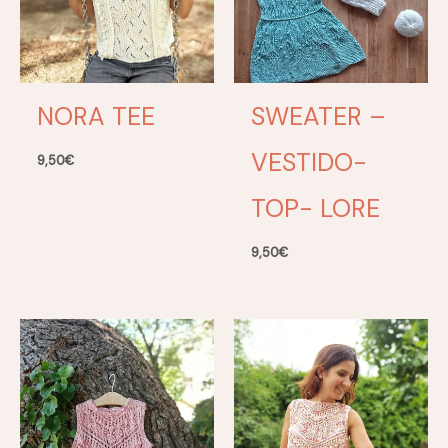
NORA TEE
SWEATER –
VESTIDO-
9,50
€
TOP- LORE
9,50
€