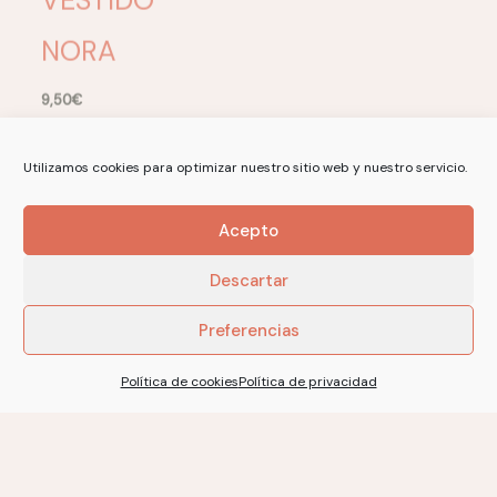
NORA
9,50
€
Utilizamos cookies para optimizar nuestro sitio web y nuestro servicio.
No more products to show.
Acepto
Descartar
Suscríbete a nuestro boletín
Preferencias
Teje, inspira, crea experiencias
Política de cookies
Política de privacidad
Suscríbete para obtener de forma
gratuita descuentos, consejos y mucho
más.