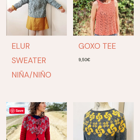
ELUR
GOXO TEE
SWEATER
9,50
€
NIÑA/NIÑO
Save