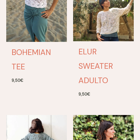
ELUR
BOHEMIAN
SWEATER
TEE
ADULTO
9,50
€
9,50
€