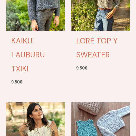
KAIKU
LORE TOP Y
LAUBURU
SWEATER
TXIKI
9,50
€
9,50
€