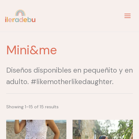
Ir
al
contenido
Mini&me
Diseños disponibles en pequeñito y en
adulto. #likemotherlikedaughter.
Showing 1–15 of 15 results