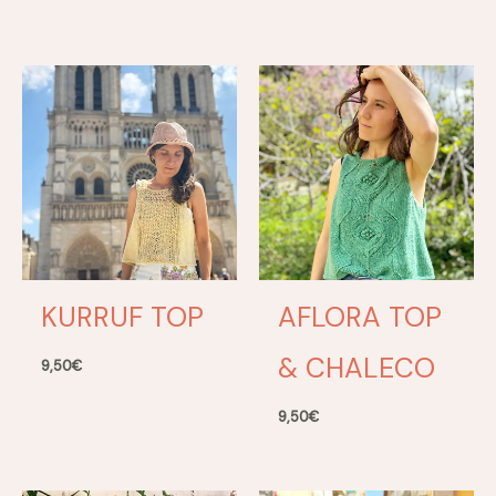
KURRUF TOP
AFLORA TOP
& CHALECO
9,50
€
9,50
€