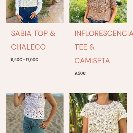
SABIA TOP &
INFLORESCENCI
CHALECO
TEE &
CAMISETA
Rango
9,50
€
-
17,00
€
de
precios:
9,50
€
desde
9,50€
hasta
17,00€