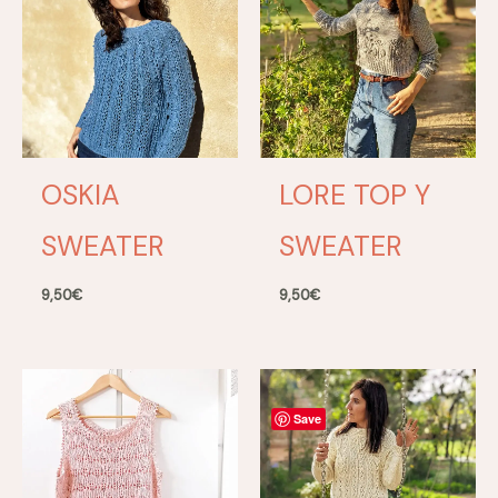
OSKIA
LORE TOP Y
SWEATER
SWEATER
9,50
€
9,50
€
Save