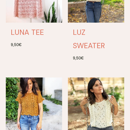
LUNA TEE
LUZ
SWEATER
9,50
€
9,50
€