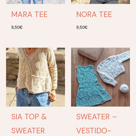
MARA TEE
NORA TEE
9,50
€
9,50
€
SIA TOP &
SWEATER –
SWEATER
VESTIDO-