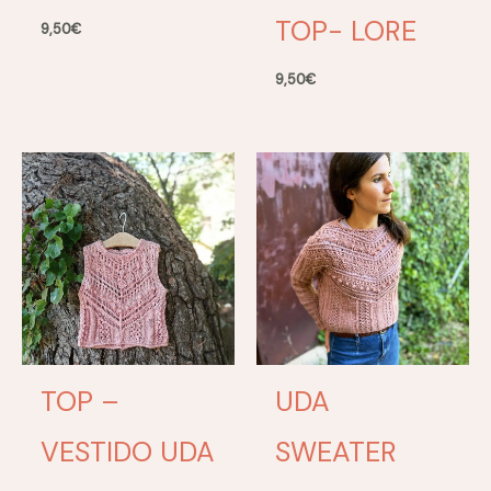
TOP- LORE
9,50
€
9,50
€
TOP –
UDA
VESTIDO UDA
SWEATER