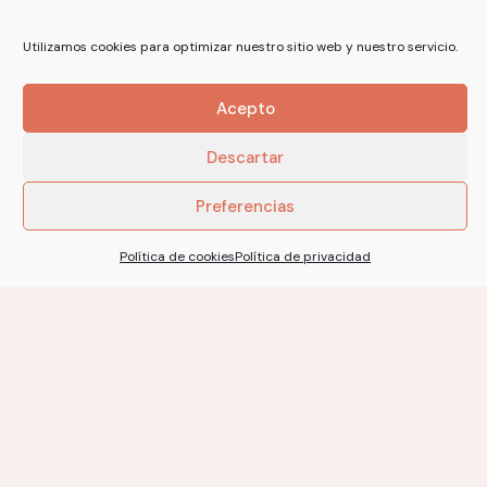
Utilizamos cookies para optimizar nuestro sitio web y nuestro servicio.
Acepto
Descartar
ZOE TOP &
Preferencias
SWEATER
Política de cookies
Política de privacidad
9,50
€
Suscríbete a nuestro boletín