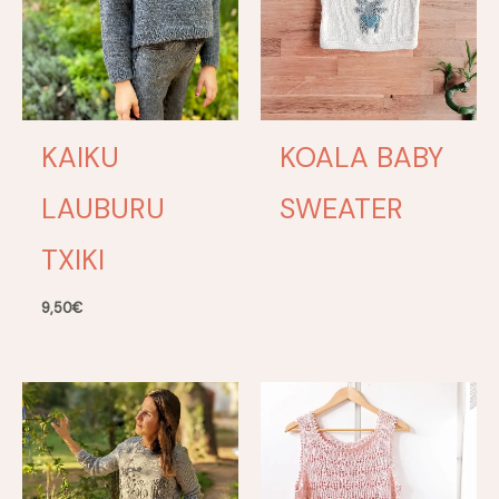
KAIKU
KOALA BABY
LAUBURU
SWEATER
TXIKI
9,50
€