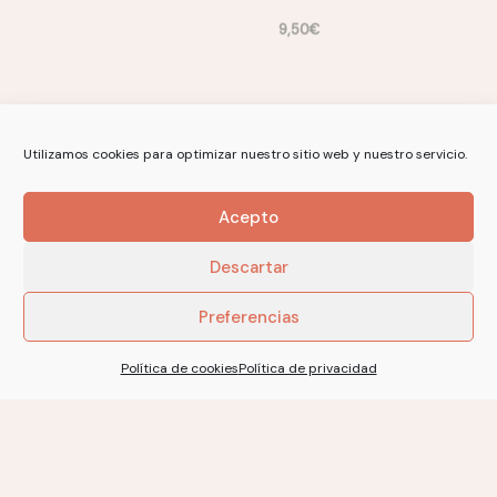
Utilizamos cookies para optimizar nuestro sitio web y nuestro servicio.
Acepto
Descartar
SWEATER
TOP –
Preferencias
UNICORNIO
VESTIDO UDA
Política de cookies
Política de privacidad
9,50
€
9,50
€