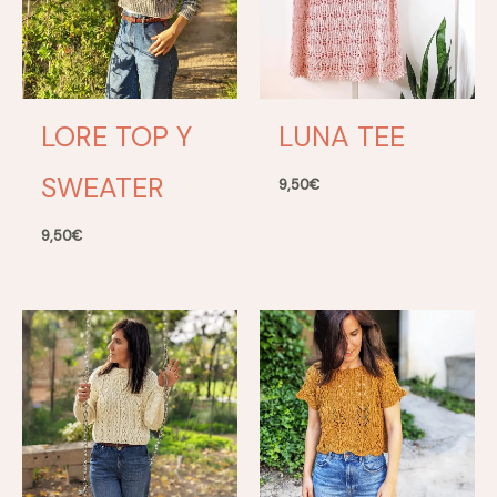
LORE TOP Y
LUNA TEE
SWEATER
9,50
€
9,50
€