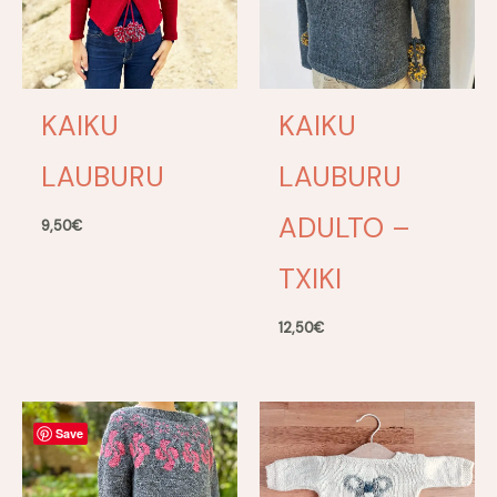
KAIKU
KAIKU
LAUBURU
LAUBURU
ADULTO –
9,50
€
TXIKI
12,50
€
Save