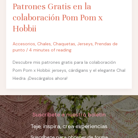
Patrones Gratis en la
colaboración Pom Pom x
Hobbii
Accesorios
,
Chales
,
Chaquetas
,
Jerseys
,
Prendas de
punto
/
4 minutes of reading
Descubre mis patrones gratis para la colaboración
Pom Pom x Hobbii: jerseys, cárdigans y el elegante Chal
Hiedra. ¡Descárgalos ahora!
Suscríbete a nuestro boletín
Teje, inspira, crea experiencias
Suscríbete para obtener de forma