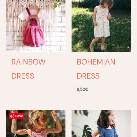
RAINBOW
BOHEMIAN
DRESS
DRESS
9,50
€
Save