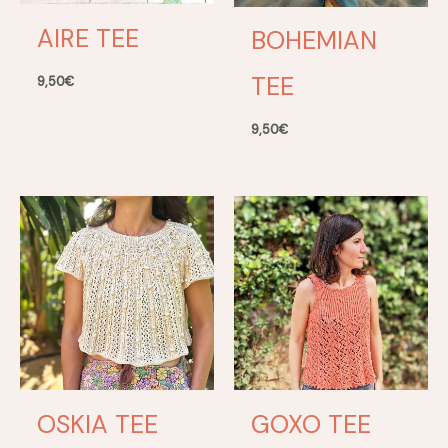
AIRE TEE
BOHEMIAN
TEE
9,50
€
9,50
€
OSKIA TEE
GOXO TEE