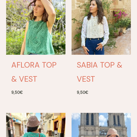
AFLORA TOP
SABIA TOP &
& VEST
VEST
9,50
€
9,50
€