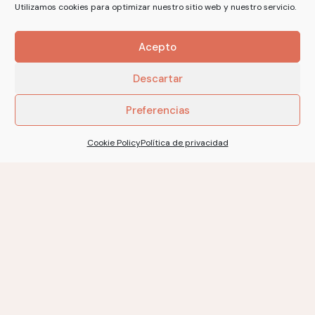
Utilizamos cookies para optimizar nuestro sitio web y nuestro servicio.
Acepto
UDA TEE
WAKA TEE
Descartar
9,50
€
9,50
€
Preferencias
Cookie Policy
Política de privacidad
No more products to show.
Suscríbete a nuestro boletín
Teje, inspira, crea experiencias
Suscríbete para obtener de forma
gratuita descuentos, consejos y mucho