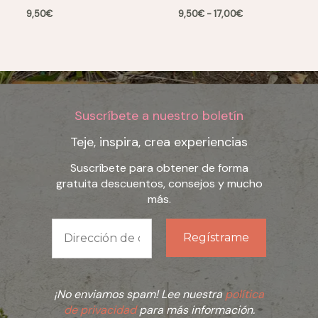
Rango
9,50
€
9,50
€
-
17,00
€
de
precios:
desde
9,50€
hasta
17,00€
Suscríbete a nuestro boletín
Teje, inspira, crea experiencias
Suscríbete para obtener de forma
gratuita descuentos, consejos y mucho
más.
¡No enviamos spam! Lee nuestra
política
de privacidad
para más información.