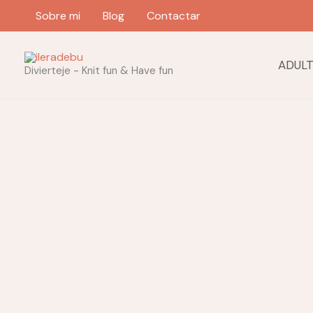
Ir
Sobre mi
Blog
Contactar
al
contenido
ADUL
Divierteje - Knit fun & Have fun