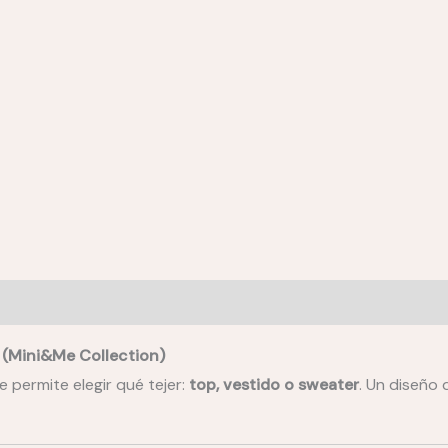
TOP-
LORE
cantidad
dificultad
Requisitos previos
Materiales
Tejido de Mu
a (Mini&Me Collection)
e permite elegir qué tejer:
top, vestido o sweater
. Un diseño