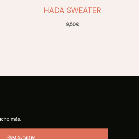
HADA SWEATER
9,50
€
ucho más.