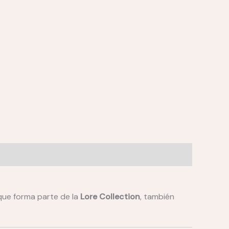
estra
Valoraciones (0)
 que forma parte de la
Lore Collection
, también