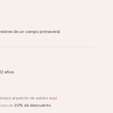
lvestres de un campo primaveral
.
12 años
.
istazo al patrón de adulto
aquí.
o con un
20% de descuento
.