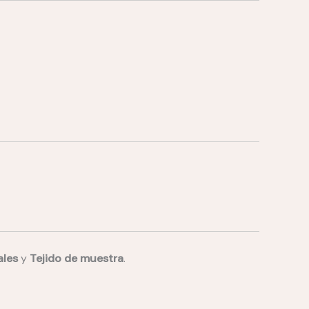
ales
y
Tejido de muestra
.