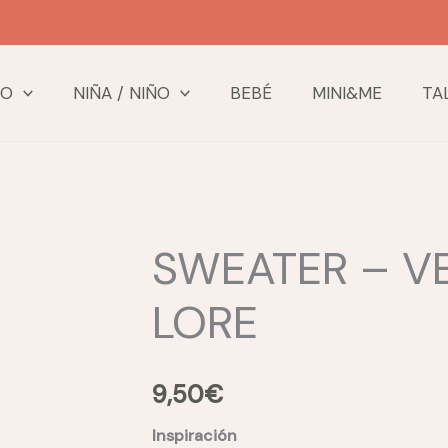
TO
NIÑA / NIÑO
BEBÉ
MINI&ME
TA
SWEATER – V
LORE
9,50
€
Inspiración