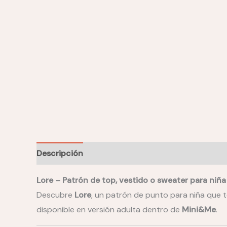
Descripción
Notas de construcción
Nivel de 
Lore – Patrón de top, vestido o sweater para niñ
Descubre
Lore
, un patrón de punto para niña que t
disponible en versión adulta dentro de
Mini&Me
.