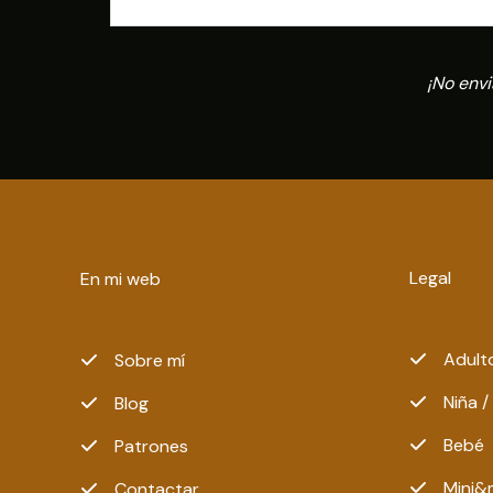
¡No env
Legal
En mi web
Adult
Sobre mí
Niña /
Blog
Bebé
Patrones
Mini&
Contactar